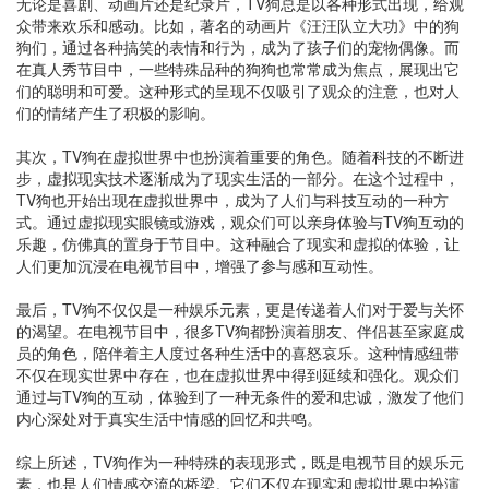
无论是喜剧、动画片还是纪录片，TV狗总是以各种形式出现，给观
众带来欢乐和感动。比如，著名的动画片《汪汪队立大功》中的狗
狗们，通过各种搞笑的表情和行为，成为了孩子们的宠物偶像。而
在真人秀节目中，一些特殊品种的狗狗也常常成为焦点，展现出它
们的聪明和可爱。这种形式的呈现不仅吸引了观众的注意，也对人
们的情绪产生了积极的影响。
其次，TV狗在虚拟世界中也扮演着重要的角色。随着科技的不断进
步，虚拟现实技术逐渐成为了现实生活的一部分。在这个过程中，
TV狗也开始出现在虚拟世界中，成为了人们与科技互动的一种方
式。通过虚拟现实眼镜或游戏，观众们可以亲身体验与TV狗互动的
乐趣，仿佛真的置身于节目中。这种融合了现实和虚拟的体验，让
人们更加沉浸在电视节目中，增强了参与感和互动性。
最后，TV狗不仅仅是一种娱乐元素，更是传递着人们对于爱与关怀
的渴望。在电视节目中，很多TV狗都扮演着朋友、伴侣甚至家庭成
员的角色，陪伴着主人度过各种生活中的喜怒哀乐。这种情感纽带
不仅在现实世界中存在，也在虚拟世界中得到延续和强化。观众们
通过与TV狗的互动，体验到了一种无条件的爱和忠诚，激发了他们
内心深处对于真实生活中情感的回忆和共鸣。
综上所述，TV狗作为一种特殊的表现形式，既是电视节目的娱乐元
素，也是人们情感交流的桥梁。它们不仅在现实和虚拟世界中扮演