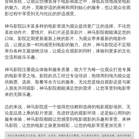
音响系统，让观众仿佛置身于电影画面之中，身临其境地感受电影
的魅力。此外，宽敞舒适的座椅和周到贴心的服务，也让观众在观
影过程中享受到无与伦比的舒适感受。
神马影院以丰富多样的电影资源为观众提供更广泛的选择。不论您
喜欢动作片、爱情片、科幻片还是喜剧片，神马影院都能满足您的
口味。影院定期更新最新上映的影片，为观众带来最新的电影作
品，让观众第一时间感受到电影的魅力。此外，神马影院还不定期
举办各种主题放映活动，让观众在观影的同时，体验到更多的文化
交流和娱乐乐趣。
神马影院注重观众体验和服务质量，致力于为每一位观众打造专属
的电影享受之地。影院的员工经过专业培训，热情周到地为观众提
供购票、选座、取餐等全方位的服务。无论您是独自观影还是与家
人朋友共同观影，神马影院都能满足您的需求，让您享受到电影带
来的无限乐趣。
总的来说，神马影院是一个值得您信赖和选择的电影观影场所。无
论是品质上乘的影片资源、先进舒适的观影环境，还是贴心周到的
服务体验，神马影院都能让您感受到电影观影的乐趣和享受。来神
马影院，让您的电影之旅更加精彩，让您的电影享受更加完美！