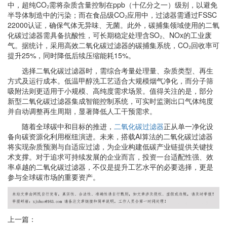
中，超纯
CO
₂需将杂质含量控制在
ppb
（十亿分之一）级别，以避免
半导体制造中的污染；而在食品级
CO
₂应用中，过滤器需通过
FSSC
22000
认证，确保气体无异味、无菌。此外，碳捕集领域使用的二氧
化碳过滤器需具备抗酸性，可长期稳定处理含
SO
₂、
NOx
的工业废
气。据统计，采用高效二氧化碳过滤器的碳捕集系统，
CO
₂回收率可
提升
25%
，同时降低后续压缩能耗
15%
。
选择二氧化碳过滤器时，需综合考量处理量、杂质类型、再生
方式及运行成本。低温甲醇洗工艺适合大规模烟气净化，而分子筛
吸附法则更适用于小规模、高纯度需求场景。值得关注的是，部分
新型二氧化碳过滤器集成智能控制系统，可实时监测出口气体纯度
并自动调整再生周期，显著降低人工干预需求。
随着全球碳中和目标的推进，
二氧化碳过滤器
正从单一净化设
备向碳资源化利用枢纽演进。未来，搭载
AI
算法的二氧化碳过滤器
将实现杂质预测与自适应过滤，为企业构建低碳产业链提供关键技
术支撑。对于追求可持续发展的企业而言，投资一台适配性强、效
率卓越的二氧化碳过滤器，不仅是提升工艺水平的必要选择，更是
参与全球碳市场的重要资产。
上一篇：