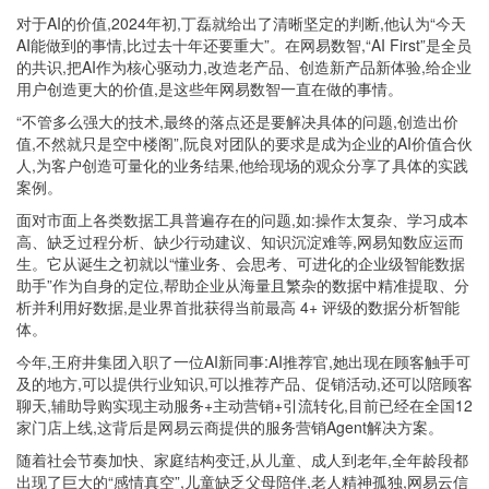
对于AI的价值,2024年初,丁磊就给出了清晰坚定的判断,他认为“今天
AI能做到的事情,比过去十年还要重大”。在网易数智,“AI First”是全员
的共识,把AI作为核心驱动力,改造老产品、创造新产品新体验,给企业
用户创造更大的价值,是这些年网易数智一直在做的事情。
“不管多么强大的技术,最终的落点还是要解决具体的问题,创造出价
值,不然就只是空中楼阁”,阮良对团队的要求是成为企业的AI价值合伙
人,为客户创造可量化的业务结果,他给现场的观众分享了具体的实践
案例。
面对市面上各类数据工具普遍存在的问题,如:操作太复杂、学习成本
高、缺乏过程分析、缺少行动建议、知识沉淀难等,网易知数应运而
生。它从诞生之初就以“懂业务、会思考、可进化的企业级智能数据
助手”作为自身的定位,帮助企业从海量且繁杂的数据中精准提取、分
析并利用好数据,是业界首批获得当前最高 4+ 评级的数据分析智能
体。
今年,王府井集团入职了一位AI新同事:AI推荐官,她出现在顾客触手可
及的地方,可以提供行业知识,可以推荐产品、促销活动,还可以陪顾客
聊天,辅助导购实现主动服务+主动营销+引流转化,目前已经在全国12
家门店上线,这背后是网易云商提供的服务营销Agent解决方案。
随着社会节奏加快、家庭结构变迁,从儿童、成人到老年,全年龄段都
出现了巨大的“感情真空”,儿童缺乏父母陪伴,老人精神孤独,网易云信