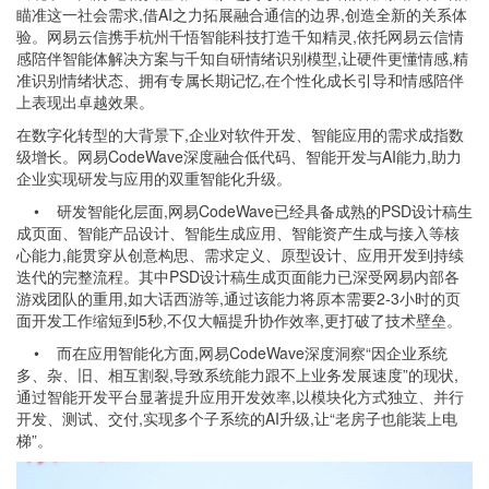
瞄准这一社会需求,借AI之力拓展融合通信的边界,创造全新的关系体
验。网易云信携手杭州千悟智能科技打造千知精灵,依托网易云信情
感陪伴智能体解决方案与千知自研情绪识别模型,让硬件更懂情感,精
准识别情绪状态、拥有专属长期记忆,在个性化成长引导和情感陪伴
上表现出卓越效果。
在数字化转型的大背景下,企业对软件开发、智能应用的需求成指数
级增长。网易CodeWave深度融合低代码、智能开发与AI能力,助力
企业实现研发与应用的双重智能化升级。
• 研发智能化层面,网易CodeWave已经具备成熟的PSD设计稿生
成页面、智能产品设计、智能生成应用、智能资产生成与接入等核
心能力,能贯穿从创意构思、需求定义、原型设计、应用开发到持续
迭代的完整流程。其中PSD设计稿生成页面能力已深受网易内部各
游戏团队的重用,如大话西游等,通过该能力将原本需要2-3小时的页
面开发工作缩短到5秒,不仅大幅提升协作效率,更打破了技术壁垒。
• 而在应用智能化方面,网易CodeWave深度洞察“因企业系统
多、杂、旧、相互割裂,导致系统能力跟不上业务发展速度”的现状,
通过智能开发平台显著提升应用开发效率,以模块化方式独立、并行
开发、测试、交付,实现多个子系统的AI升级,让“老房子也能装上电
梯”。