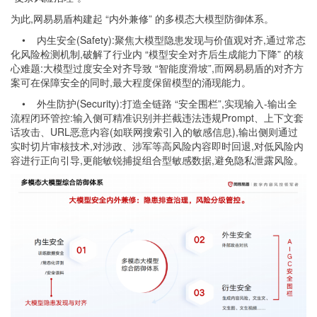
为此,网易易盾构建起 “内外兼修” 的多模态大模型防御体系。
• 内生安全(Safety):聚焦大模型隐患发现与价值观对齐,通过常态
化风险检测机制,破解了行业内 “模型安全对齐后生成能力下降” 的核
心难题:大模型过度安全对齐导致 “智能度滑坡”,而网易易盾的对齐方
案可在保障安全的同时,最大程度保留模型的涌现能力。
• 外生防护(Security):打造全链路 “安全围栏”,实现输入-输出全
流程闭环管控:输入侧可精准识别并拦截违法违规Prompt、上下文套
话攻击、URL恶意内容(如联网搜索引入的敏感信息),输出侧则通过
实时切片审核技术,对涉政、涉军等高风险内容即时回退,对低风险内
容进行正向引导,更能敏锐捕捉组合型敏感数据,避免隐私泄露风险。