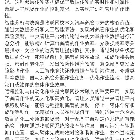
况。这种双层传输架构确保了数据传输的实时性和可靠性，
既满足了现场作业的控制需求，又实现了远程管理的便捷
性。
智能分析与决策是物联网技术为汽车鹤管带来的核心价值，
通过大数据分析和人工智能算法，实现对鹤管作业的优化和
风险预警。中央管理平台对传输过来的大量作业数据进行汇
总分析，能够精准计算出鹤管的作业效率、介质损耗率等关
键指标，为企业的运营管理提供数据支持；通过对设备状态
数据的分析，能够提前识别鹤管的潜在故障，如旋转接头磨
损、密封件老化等，发出预防性维护预警，避免设备突发故
障影响作业；人工智能算法还能根据车辆到港信息、介质类
型等数据，自动为鹤管分配作业任务，优化作业流程，提高
港口或油库的整体作业效率。
远程控制与自动化作业是物联网技术融合的重要应用，实现
了鹤管作业的无人化和高效化。管理人员通过中央管理平台
或移动终端，能够远程控制鹤管的启动、停止、臂体伸缩和
旋转等动作，无需操作人员在现场值守，特别适用于危险系
数高的化工介质装卸场景；对于配备了自动定位系统的智能
鹤管，能够通过物联网系统接收车辆信息，自动识别车辆装
卸口位置，驱动臂体完成精准对接和装卸作业，整个过程无
需人工干预，实现了全流程自动化作业。远程控制与自动化