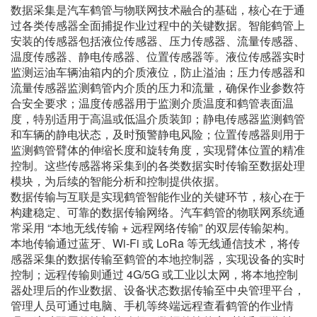
数据采集是汽车鹤管与物联网技术融合的基础，核心在于通
过各类传感器全面捕捉作业过程中的关键数据。智能鹤管上
安装的传感器包括液位传感器、压力传感器、流量传感器、
温度传感器、静电传感器、位置传感器等。液位传感器实时
监测运油车辆油箱内的介质液位，防止溢油；压力传感器和
流量传感器监测鹤管内介质的压力和流量，确保作业参数符
合安全要求；温度传感器用于监测介质温度和鹤管表面温
度，特别适用于高温或低温介质装卸；静电传感器监测鹤管
和车辆的静电状态，及时预警静电风险；位置传感器则用于
监测鹤管臂体的伸缩长度和旋转角度，实现臂体位置的精准
控制。这些传感器将采集到的各类数据实时传输至数据处理
模块，为后续的智能分析和控制提供依据。
数据传输与互联是实现鹤管智能作业的关键环节，核心在于
构建稳定、可靠的数据传输网络。汽车鹤管的物联网系统通
常采用 “本地无线传输 + 远程网络传输” 的双层传输架构。
本地传输通过蓝牙、Wi-Fi 或 LoRa 等无线通信技术，将传
感器采集的数据传输至鹤管的本地控制器，实现设备的实时
控制；远程传输则通过 4G/5G 或工业以太网，将本地控制
器处理后的作业数据、设备状态数据传输至中央管理平台，
管理人员可通过电脑、手机等终端远程查看鹤管的作业情